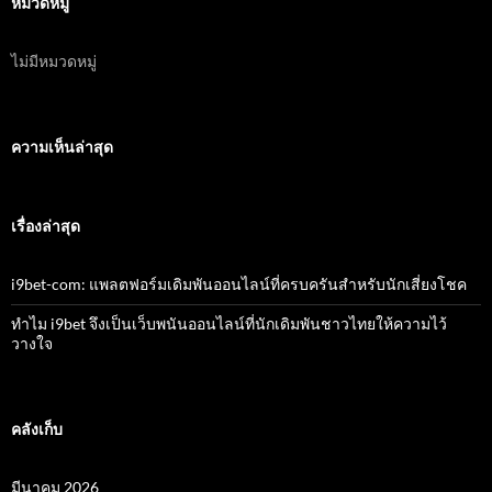
หมวดหมู่
ไม่มีหมวดหมู่
ความเห็นล่าสุด
เรื่องล่าสุด
i9bet-com: แพลตฟอร์มเดิมพันออนไลน์ที่ครบครันสำหรับนักเสี่ยงโชค
ทำไม i9bet จึงเป็นเว็บพนันออนไลน์ที่นักเดิมพันชาวไทยให้ความไว้
วางใจ
คลังเก็บ
มีนาคม 2026