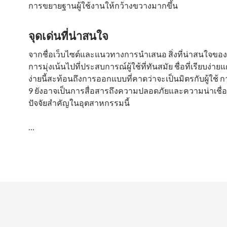
การขยายฐานผู้ใช้งานให้กว้างขวางมากขึ้น
จุดเด่นที่น่าสนใจ
จากชื่อเว็บไซต์และแนวทางการนำเสนอ สิ่งที่น่าสนใจของ 
การมุ่งเน้นไปที่ประสบการณ์ผู้ใช้ที่ทันสมัย ชื่อที่เรียบง่าย
ง่ายนี้สะท้อนถึงการออกแบบที่คาดว่าจะเป็นมิตรกับผู้ใช้ ก
9 ยังอาจเป็นการสื่อสารถึงความปลอดภัยและความน่าเชื่อถื
ปัจจัยสำคัญในอุตสาหกรรมนี้
…