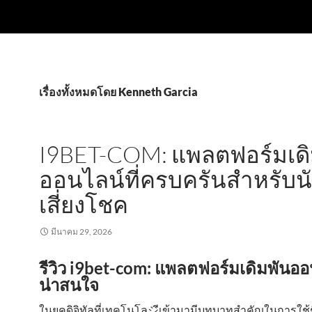
เรื่องทั้งหมดโดย Kenneth Garcia
I9BET-COM: แพลตฟอร์มเดิ
ออนไลน์ที่ครบครันสำหรับน
เสี่ยงโชค
มีนาคม 29, 2026
รีวิว i9bet-com: แพลตฟอร์มเดิมพันออน
น่าสนใจ
ในยุคดิจิทัลที่เทคโนโลジีเข้ามามีบทบาทสำคัญในการใช้