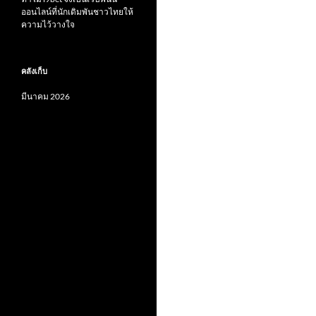
ออนไลน์ที่นักเดิมพันชาวไทยให้
ความไว้วางใจ
คลังเก็บ
มีนาคม 2026